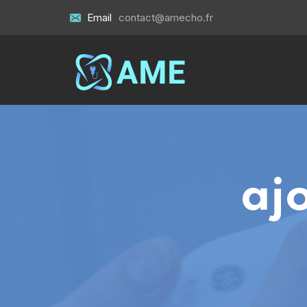
Email
contact@amecho.fr
ajo