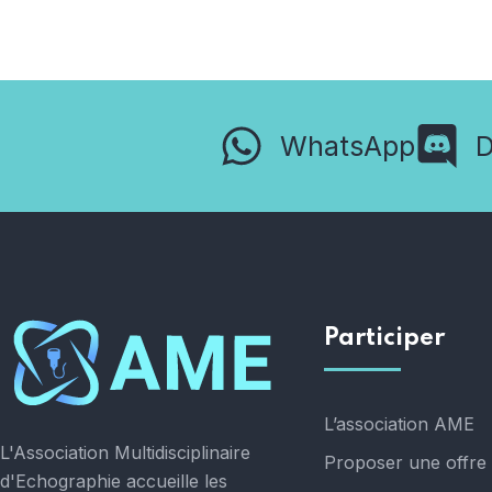
WhatsApp
D
Participer
L’association AME
L'Association Multidisciplinaire
Proposer une offre 
d'Echographie accueille les