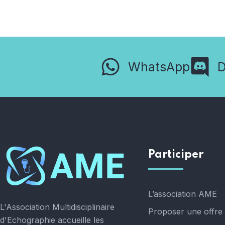
WhatsApp
D
Participer
L’association AME
L'Association Multidisciplinaire
Proposer une offre 
d'Echographie accueille les